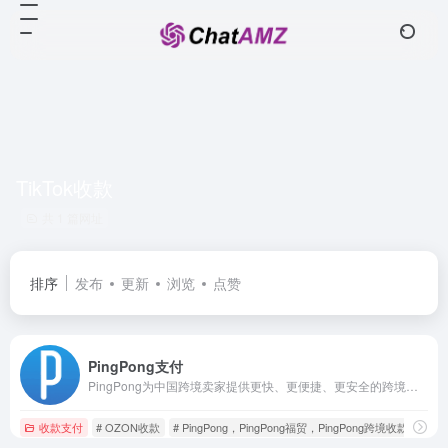
TikTok收款
共 1 篇网址
排序
发布
更新
浏览
点赞
PingPong支付
PingPong为中国跨境卖家提供更快、更便捷、更安全的跨境收款服务，围绕跨境商户和中小企业出海的综合需求，PingPong目前已建立了跨境收款、外贸B2B收付款、全球收单、全球分发、供应链融资、汇率管理、出口退税、VAT税务缴纳、SAAS企业服务等多元化的产品体系，产品服务覆盖全流程。
收款支付
# OZON收款
# PingPong，PingPong福贸，PingPong跨