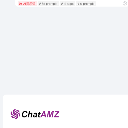
AI提示词
# 3d prompts
# ai apps
# ai prompts