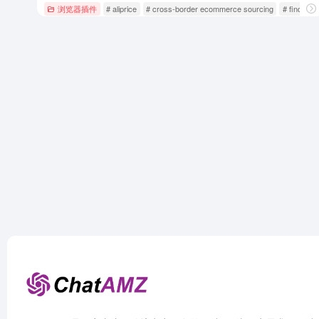
浏览器插件
# aliprice
# cross-border ecommerce sourcing
# find supp